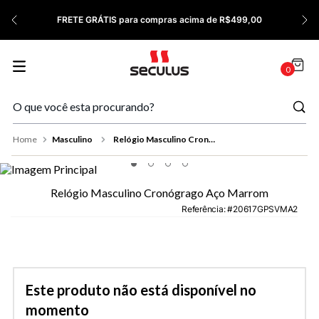
7
º
Relógio Feminino Rose
FRETE GRÁTIS para compras acima de R$499,00
8
º
Cerâmica
9
º
Quadrado
0
10
º
Masculino
Masculino
Relógio Masculino Cronógrago Aço Marrom
Relógio Masculino Cronógrago Aço Marrom
Referência
:
20617GPSVMA2
Este produto não está disponível no
momento