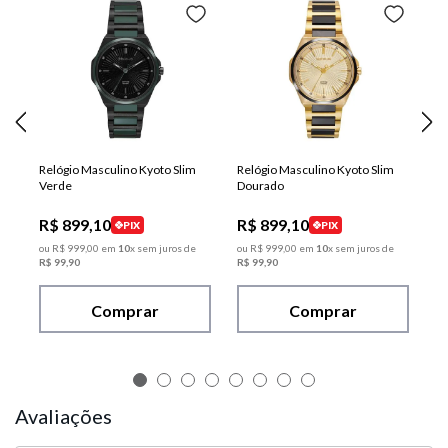
Relógio Masculino Kyoto Slim
Relógio Masculino Kyoto Slim
Verde
Dourado
R$
899
,
10
R$
899
,
10
PIX
PIX
ou
R$
999
,
00
em
10
x sem juros de
ou
R$
999
,
00
em
10
x sem juros de
R$
99
,
90
R$
99
,
90
Comprar
Comprar
Avaliações