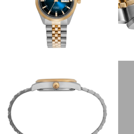
6
º
dourado
7
º
relógio feminino rose
8
º
quadrado
9
º
social
10
º
azul