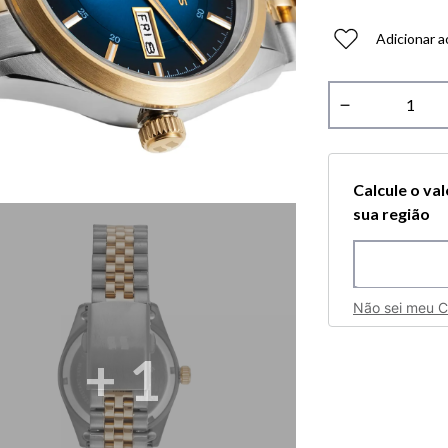
Adicionar a
－
Calcule o va
sua região
Não sei meu 
+
1