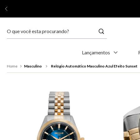
Buscar
Termos mais buscados
Lançamentos
1
º
relógio feminino
Masculino
Relógio Automático Masculino Azul Efeito Sunset
2
º
relógio masculino
3
º
relogio
4
º
kyoto
5
º
automático