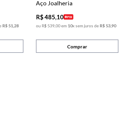
Aço Joalheria
R$
485
,
10
PIX
e
R$
51
,
28
ou
R$
539
,
00
em
10
x sem juros de
R$
53
,
90
Comprar