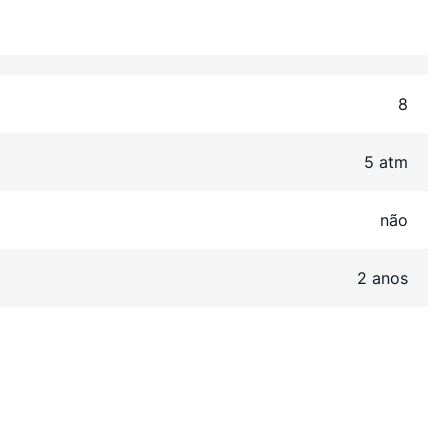
8
5 atm
não
2 anos