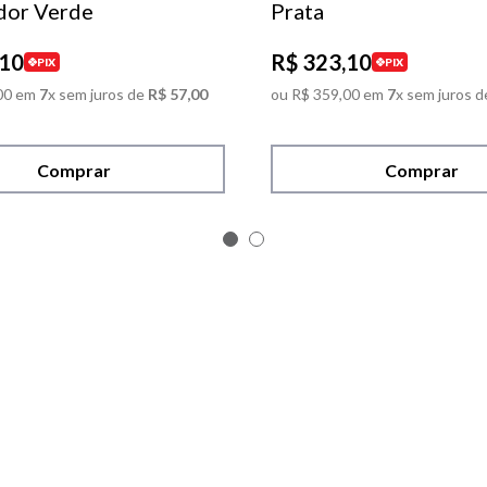
dor Verde
Prata
10
R$
323
,
10
PIX
PIX
00
em
7
x sem juros de
R$
57
,
00
ou
R$
359
,
00
em
7
x sem juros d
Comprar
Comprar