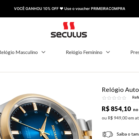
VOCÊ GANHOU 10% OFF ❤️ Use o voucher PRIMEIRACOMPRA
Relógio Masculino
Relógio Feminino
Pre
Relógio Auto
Ref
R$
854
,
10
no 
ou
R$
949
,
00
em a
Saiba o tam