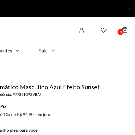
0
sentes
Sale
mático Masculino Azul Efeito Sunset
erência
:
77361GPSVBA7
Pix
té
10
x de
R$
94
,
90
sem juros
anho ideal para você