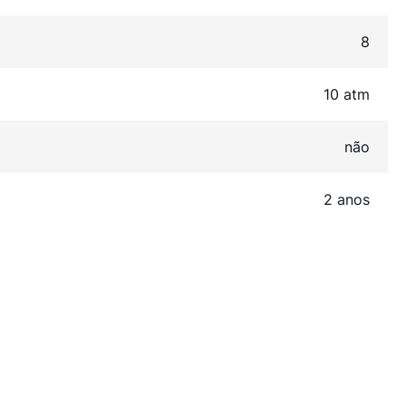
8
10 atm
não
2 anos