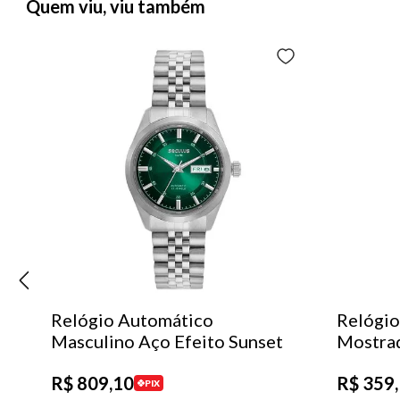
Quem viu, viu também
Relógio Automático
Relógio
Masculino Aço Efeito Sunset
Mostra
R$
809
,
10
R$
359
,
PIX