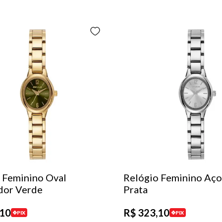
 Feminino Oval
Relógio Feminino Aço
dor Verde
Prata
10
R$
323
,
10
PIX
PIX