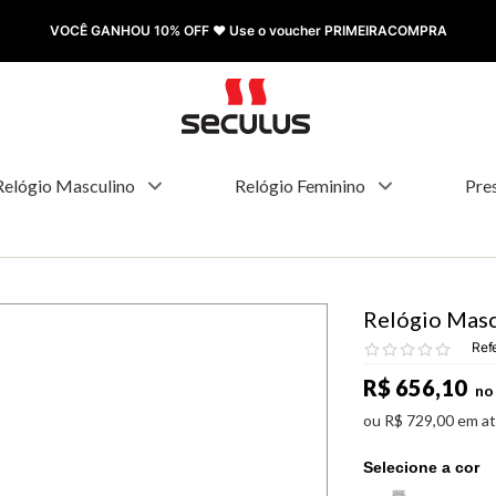
VOCÊ GANHOU 10% OFF ❤️ Use o voucher PRIMEIRACOMPRA
Relógio Masculino
Relógio Feminino
Pre
Relógio Masc
Ref
R$
656
,
10
no 
ou
R$
729
,
00
em a