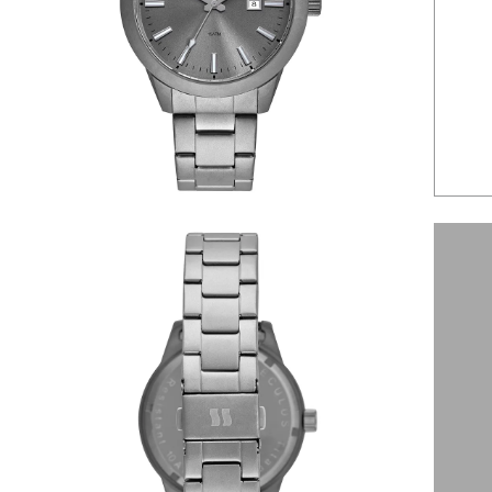
6
º
dourado
7
º
relógio feminino rose
8
º
quadrado
9
º
masculino
10
º
cerâmica