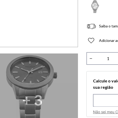
Saiba o tam
Adicionar a
－
Calcule o va
sua região
+
3
Não sei meu 