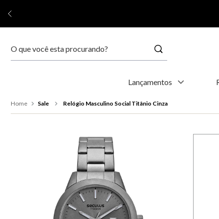
Buscar
Termos mais buscados
Lançamentos
1
º
relógio feminino
Sale
Relógio Masculino Social Titânio Cinza
2
º
relógio masculino
3
º
relogio
4
º
kyoto
5
º
automático