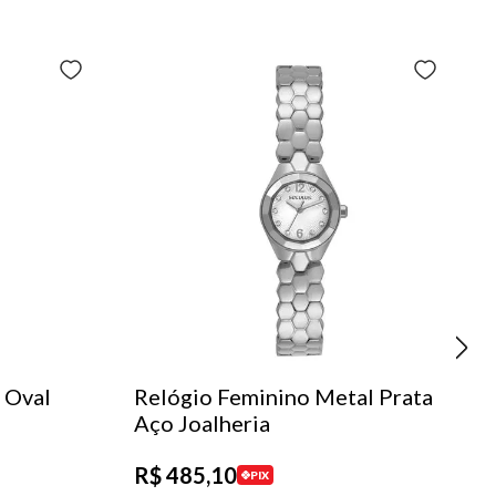
 Oval
Relógio Feminino Metal Prata
Aço Joalheria
R$
485
,
10
PIX