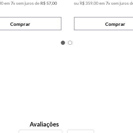
00
em
7
x sem juros de
R$
57
,
00
ou
R$
359
,
00
em
7
x sem juros d
Comprar
Comprar