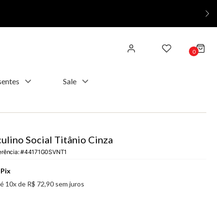
0
sentes
Sale
ulino Social Titânio Cinza
erência
:
44171G0SVNT1
Pix
té
10
x de
R$
72
,
90
sem juros