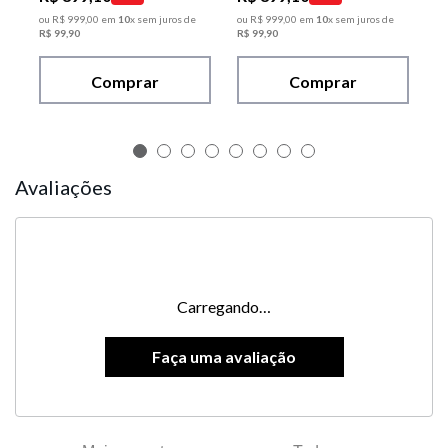
ou
R$
999
,
00
em
10
x sem juros de
ou
R$
999
,
00
em
10
x sem juros de
R$
99
,
90
R$
99
,
90
Comprar
Comprar
Avaliações
Carregando…