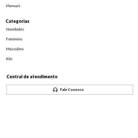
Manuais
Categorias
Novidades
Feminino
Masculino
Kits
Central de atendimento
Fale Conosco
Horário de atendimento
De Segunda à Sexta,
das 08h às 18h
Pague com