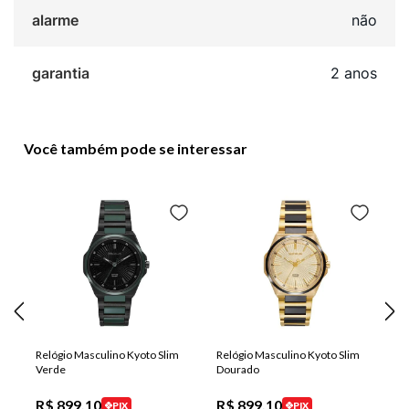
alarme
não
garantia
2 anos
Você também pode se interessar
Relógio Masculino Kyoto Slim
Relógio Masculino Kyoto Slim
Verde
Dourado
R$
899
,
10
R$
899
,
10
PIX
PIX