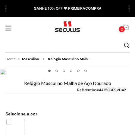
7
º
Relógio Feminino Rose
GANHE 10% OFF ❤️ PRIMEIRACOMPRA
8
º
Quadrado
9
º
Masculino
0
10
º
Cerâmica
Masculino
Relógio Masculino Malha de Aço Dourado
Relógio Masculino Malha de Aço Dourado
Referência
:
44158GPSVDA2