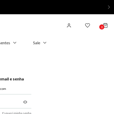
0
sentes
Sale
email e senha
Esqueci minha senha