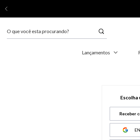
Buscar
Termos mais buscados
Lançamentos
1
º
kyoto
2
º
relógio feminino
Escolha
3
º
relógio masculino
Receber c
4
º
relogio
E
5
º
automático