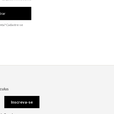
trar
nta? Cadastre-se
culus
Inscreva-se