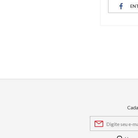
EN
6
º
dourado
7
º
relógio feminino rose
8
º
cerâmica
9
º
quadrado
10
º
masculino
Cada