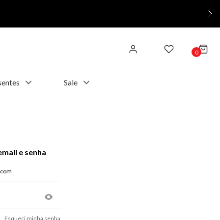
0
sentes
Sale
email e senha
Esqueci minha senha