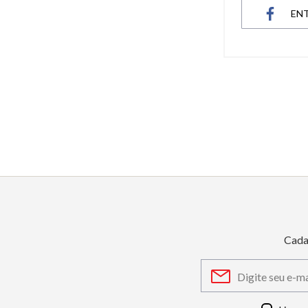
EN
6
º
dourado
7
º
relógio feminino rose
8
º
quadrado
9
º
masculino
10
º
cerâmica
Cada