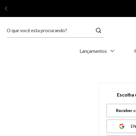
Buscar
Termos mais buscados
Lançamentos
1
º
relógio feminino
2
º
relógio masculino
Escolha
3
º
relogio
Receber c
4
º
kyoto
E
5
º
automático