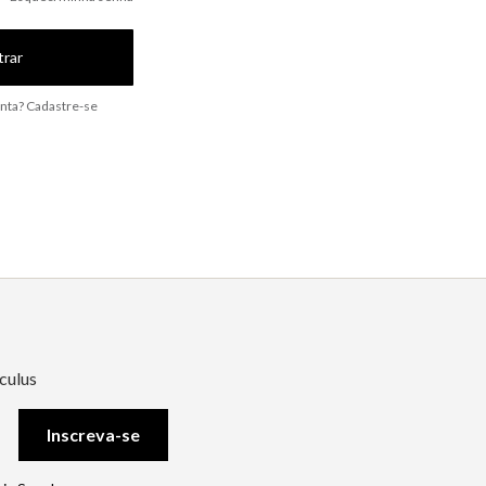
trar
nta? Cadastre-se
culus
Inscreva-se