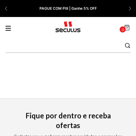
7
º
Cerâmica
PAGUE COM PIX | Ganhe 5% OFF
8
º
Relógio Feminino Rose
9
º
Quadrado
0
10
º
Cronógrafo
Fique por dentro e receba
ofertas