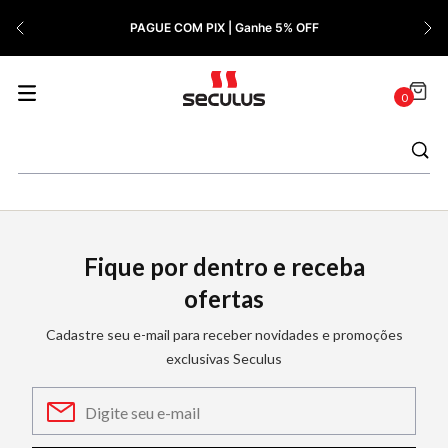
7
º
Relógio Feminino Rose
PAGUE COM PIX | Ganhe 5% OFF
8
º
Cerâmica
9
º
Quadrado
0
10
º
Masculino
Fique por dentro e receba
ofertas
Cadastre seu e-mail para receber novidades e promoções
exclusivas Seculus