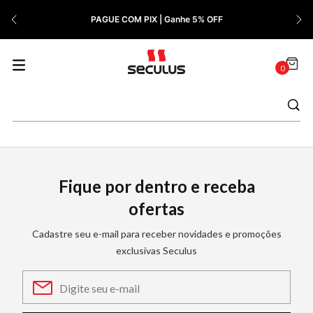
7
º
Cerâmica
PAGUE COM PIX | Ganhe 5% OFF
8
º
Relógio Feminino Rose
9
º
Quadrado
0
10
º
Cronógrafo
Fique por dentro e receba
ofertas
Cadastre seu e-mail para receber novidades e promoções
exclusivas Seculus