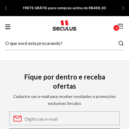
7
º
Relógio Feminino Rose
FRETE GRÁTIS para compras acima de R$499,00
8
º
Cerâmica
9
º
Quadrado
0
10
º
Masculino
Fique por dentro e receba
ofertas
Cadastre seu e-mail para receber novidades e promoções
exclusivas Seculus