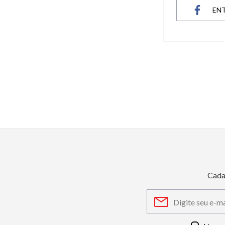
EN
6
º
dourado
7
º
relógio feminino rose
8
º
quadrado
9
º
social
10
º
azul
Cada