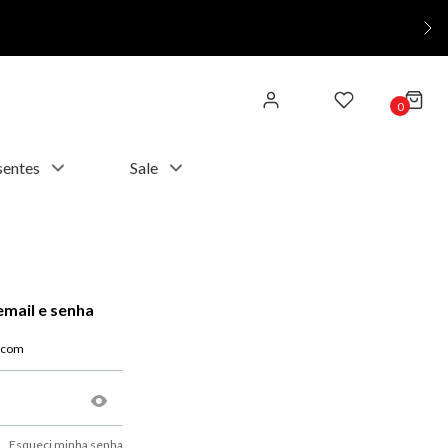
0
sentes
Sale
email e senha
Esqueci minha senha