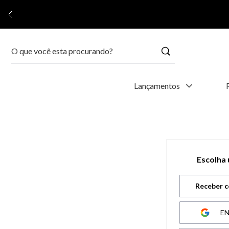
Buscar
Termos mais buscados
Lançamentos
1
º
relógio feminino
2
º
relógio masculino
Escolha
3
º
relogio
Receber c
4
º
kyoto
E
5
º
automático