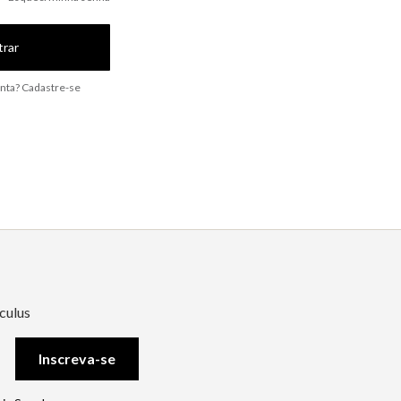
trar
nta? Cadastre-se
culus
Inscreva-se