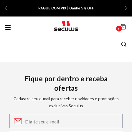
7
º
Cerâmica
PAGUE COM PIX | Ganhe 5% OFF
8
º
Relógio Feminino Rose
9
º
Quadrado
0
10
º
Cronógrafo
Fique por dentro e receba
ofertas
Cadastre seu e-mail para receber novidades e promoções
exclusivas Seculus