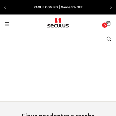
7
º
Relógio Feminino Rose
PAGUE COM PIX | Ganhe 5% OFF
8
º
Cerâmica
9
º
Quadrado
0
10
º
Masculino
Fique por dentro e receba