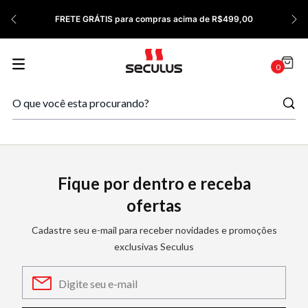
7
º
Relógio Feminino Rose
FRETE GRÁTIS para compras acima de R$499,00
8
º
Quadrado
9
º
Masculino
0
10
º
Cerâmica
Fique por dentro e receba
ofertas
Cadastre seu e-mail para receber novidades e promoções
exclusivas Seculus