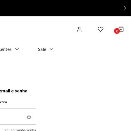
0
sentes
Sale
email e senha
Esqueci minha senha