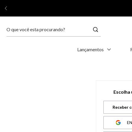
Buscar
Termos mais buscados
Lançamentos
1
º
kyoto
2
º
relógio feminino
Escolha
3
º
relógio masculino
Receber c
4
º
relogio
E
5
º
automático