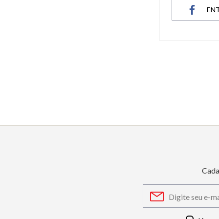
EN
6
º
dourado
7
º
relógio feminino rose
8
º
cerâmica
9
º
quadrado
10
º
masculino
Cada