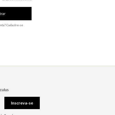
trar
nta? Cadastre-se
culus
Inscreva-se