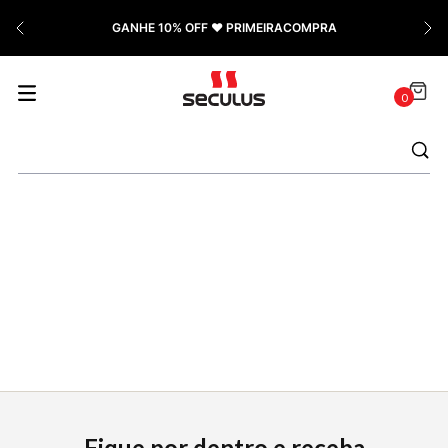
7
º
Relógio Feminino Rose
GANHE 10% OFF ❤️ PRIMEIRACOMPRA
8
º
Quadrado
9
º
Masculino
0
10
º
Cerâmica
Fique por dentro e receba