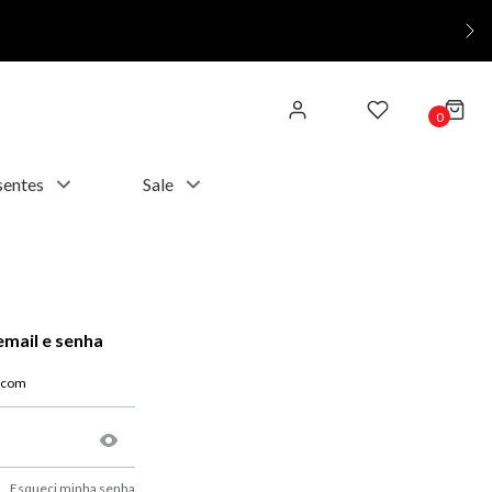
0
sentes
Sale
email e senha
Esqueci minha senha