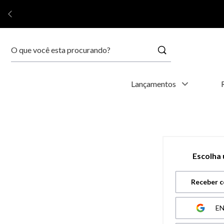
Buscar
Termos mais buscados
Lançamentos
1
º
relógio feminino
2
º
relógio masculino
Escolha
3
º
relogio
Receber c
4
º
kyoto
E
5
º
automático