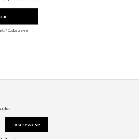
trar
nta? Cadastre-se
culus
Inscreva-se