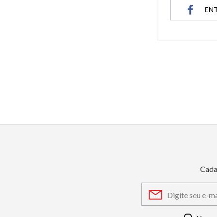
EN
6
º
dourado
7
º
relógio feminino rose
8
º
quadrado
9
º
masculino
10
º
cerâmica
Cada