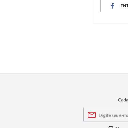
EN
6
º
dourado
7
º
relógio feminino rose
8
º
cerâmica
9
º
quadrado
10
º
masculino
Cada