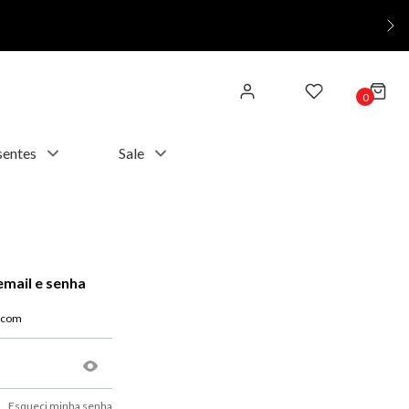
0
sentes
Sale
email e senha
Esqueci minha senha