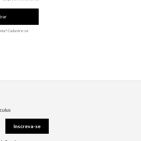
trar
nta? Cadastre-se
culus
Inscreva-se