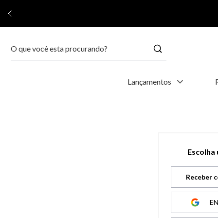
Buscar
Termos mais buscados
Lançamentos
1
º
kyoto
2
º
relógio feminino
Escolha
3
º
relógio masculino
Receber c
4
º
relogio
E
5
º
automático