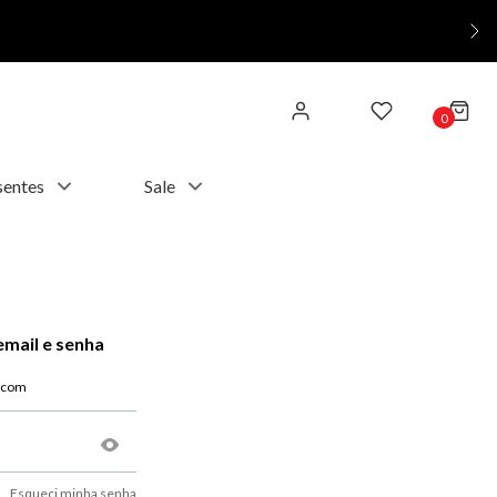
0
sentes
Sale
email e senha
Esqueci minha senha