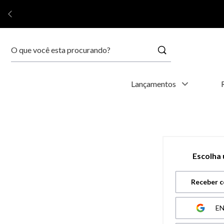
Buscar
Termos mais buscados
Lançamentos
1
º
kyoto
2
º
relógio feminino
Escolha
3
º
relógio masculino
Receber c
4
º
relogio
E
5
º
automático