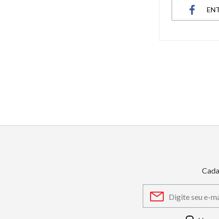
EN
6
º
dourado
7
º
relógio feminino rose
8
º
cerâmica
9
º
quadrado
10
º
masculino
Cada