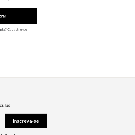
trar
nta? Cadastre-se
culus
Inscreva-se