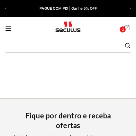
7
º
Cerâmica
PAGUE COM PIX | Ganhe 5% OFF
8
º
Relógio Feminino Rose
9
º
Quadrado
0
10
º
Cronógrafo
Fique por dentro e receba
ofertas