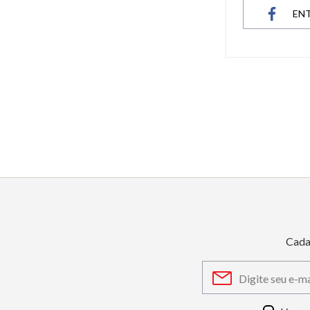
EN
6
º
dourado
7
º
relógio feminino rose
8
º
cerâmica
9
º
quadrado
10
º
masculino
Cada