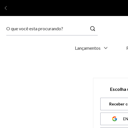
Buscar
Termos mais buscados
Lançamentos
1
º
kyoto
2
º
relógio feminino
Escolha
3
º
relógio masculino
Receber c
4
º
relogio
E
5
º
automático