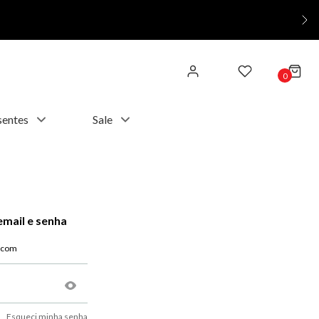
0
sentes
Sale
email e senha
Esqueci minha senha