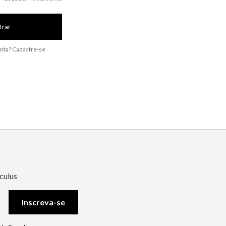
trar
nta? Cadastre-se
culus
Inscreva-se