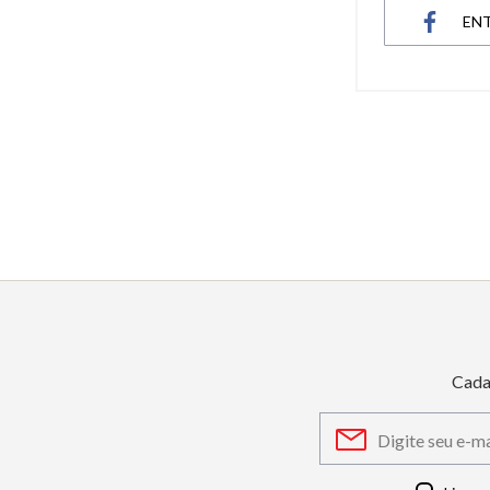
EN
6
º
dourado
7
º
relógio feminino rose
8
º
quadrado
9
º
social
10
º
azul
Cada