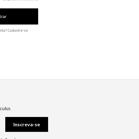
trar
nta? Cadastre-se
culus
Inscreva-se