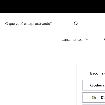
Buscar
Termos mais buscados
Lançamentos
1
º
relógio feminino
2
º
relógio masculino
Escolha
3
º
relogio
Receber c
4
º
kyoto
E
5
º
automático