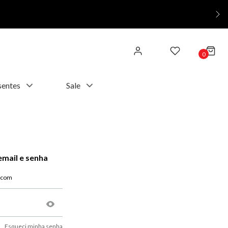
0
sentes
Sale
email e senha
Esqueci minha senha