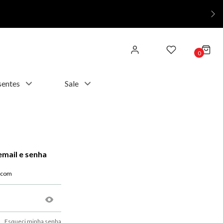
0
sentes
Sale
email e senha
Esqueci minha senha