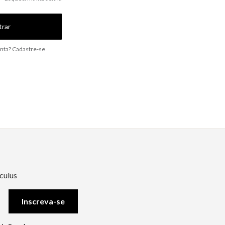
trar
nta? Cadastre-se
culus
Inscreva-se