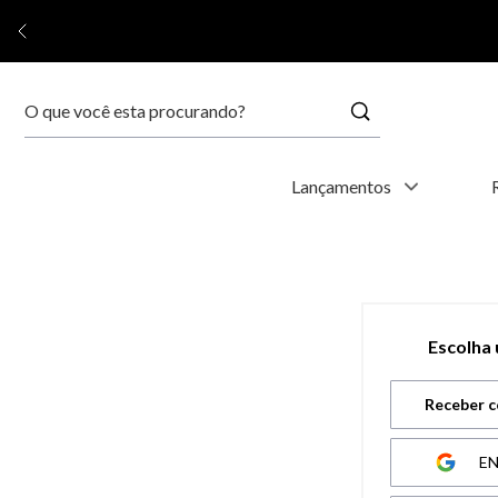
Buscar
Termos mais buscados
Lançamentos
1
º
relógio feminino
2
º
relógio masculino
Escolha
3
º
relogio
Receber c
4
º
kyoto
E
5
º
automático