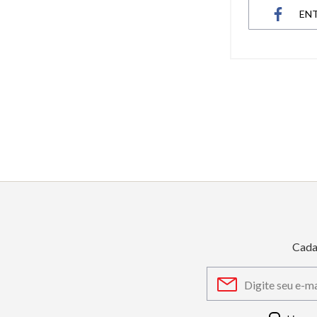
EN
6
º
dourado
7
º
relógio feminino rose
8
º
quadrado
9
º
social
10
º
azul
Cada