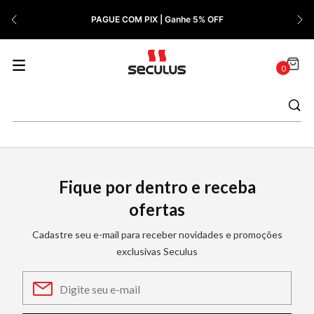
7
º
Relógio Feminino Rose
PAGUE COM PIX | Ganhe 5% OFF
8
º
Quadrado
9
º
Masculino
0
10
º
Cerâmica
Fique por dentro e receba
ofertas
Cadastre seu e-mail para receber novidades e promoções
exclusivas Seculus