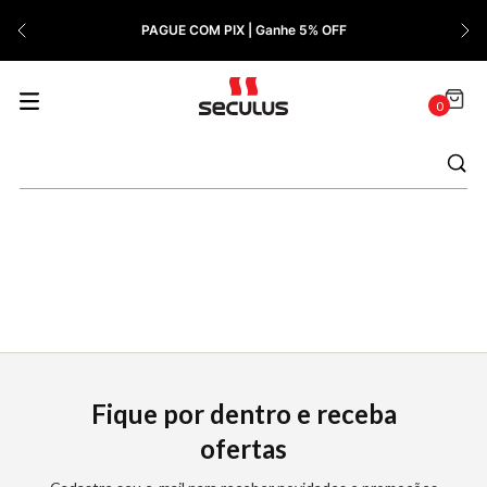
7
º
Relógio Feminino Rose
PAGUE COM PIX | Ganhe 5% OFF
8
º
Quadrado
9
º
Masculino
0
10
º
Cerâmica
Fique por dentro e receba
ofertas