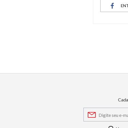
EN
6
º
dourado
7
º
quadrado
8
º
cronógrafo
9
º
slim
10
º
relógio feminino rose
Cada