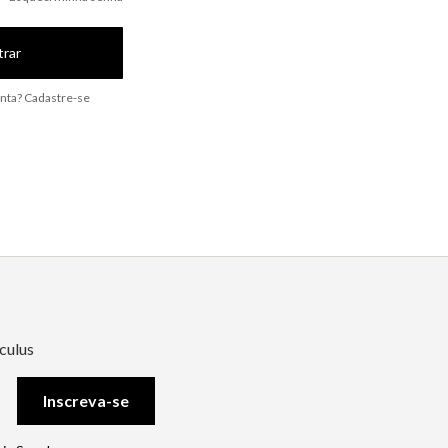
trar
nta? Cadastre-se
culus
Inscreva-se