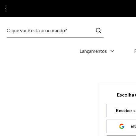
Buscar
Termos mais buscados
Lançamentos
1
º
relógio feminino
2
º
relógio masculino
Escolha
3
º
relogio
Receber c
4
º
kyoto
E
5
º
automático