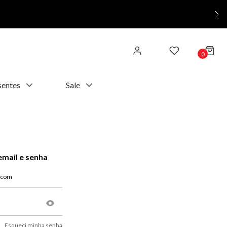
0
sentes
Sale
email e senha
Esqueci minha senha