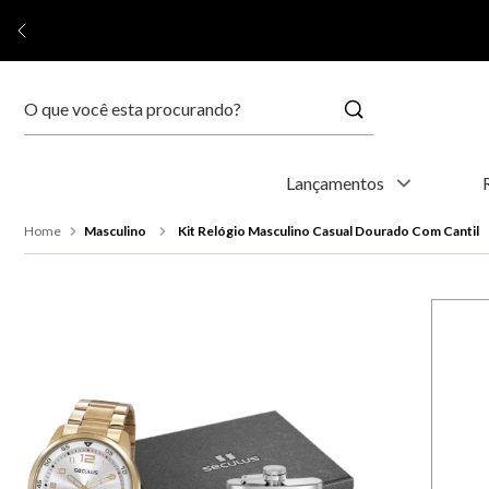
Buscar
Termos mais buscados
Lançamentos
1
º
relógio feminino
Masculino
Kit Relógio Masculino Casual Dourado Com Cantil
2
º
relógio masculino
3
º
relogio
4
º
kyoto
5
º
automático