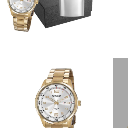
6
º
dourado
7
º
relógio feminino rose
8
º
quadrado
9
º
social
10
º
masculino