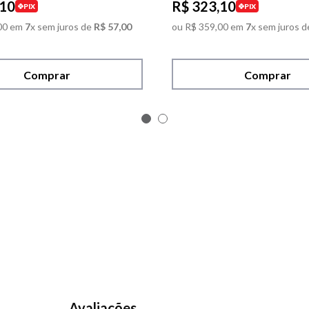
10
R$
323
,
10
PIX
PIX
00
em
7
x sem juros de
R$
57
,
00
ou
R$
359
,
00
em
7
x sem juros d
Comprar
Comprar