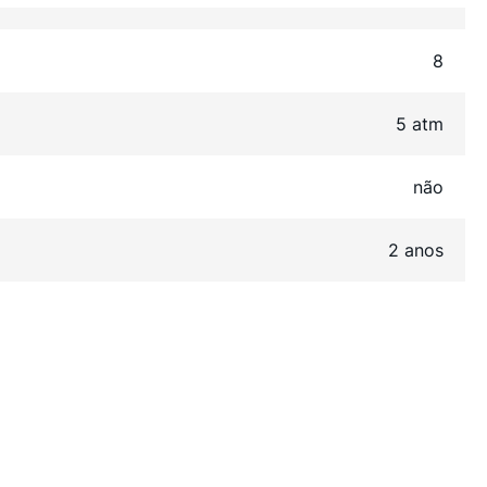
8
5 atm
não
2 anos