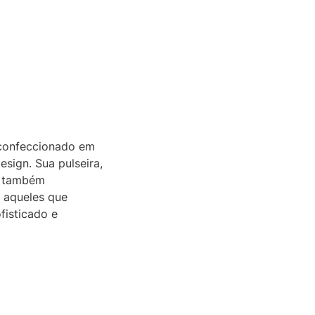
e confeccionado em
sign. Sua pulseira,
s também
a aqueles que
fisticado e