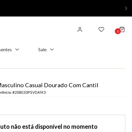
0
sentes
Sale
Masculino Casual Dourado Com Cantil
erência
:
20802GPSVDA1K3
duto não está disponível no momento