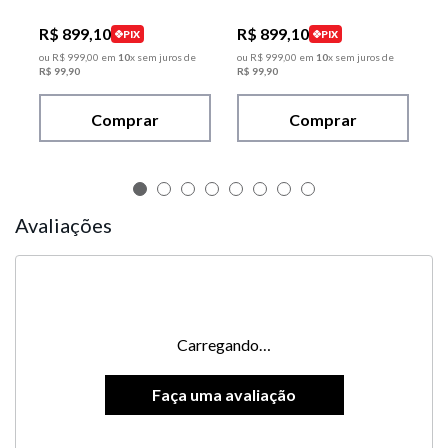
R$
899
,
10
R$
899
,
10
PIX
PIX
ou
R$
999
,
00
em
10
x sem juros de
ou
R$
999
,
00
em
10
x sem juros de
R$
99
,
90
R$
99
,
90
Comprar
Comprar
Avaliações
Carregando…