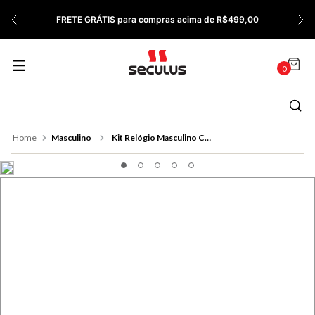
7
º
Relógio Feminino Rose
FRETE GRÁTIS para compras acima de R$499,00
8
º
Quadrado
9
º
Social
0
10
º
Masculino
Masculino
Kit Relógio Masculino Casual Prata com Pulseira