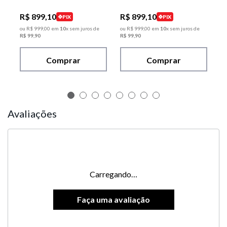
R$
899
,
10
R$
899
,
10
PIX
PIX
ou
R$
999
,
00
em
10
x sem juros de
ou
R$
999
,
00
em
10
x sem juros de
R$
99
,
90
R$
99
,
90
Comprar
Comprar
Avaliações
Carregando…