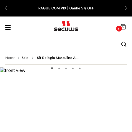
7
º
Relógio Feminino Rose
PAGUE COM PIX | Ganhe 5% OFF
8
º
Quadrado
9
º
Masculino
0
10
º
Cerâmica
Sale
Kit Relógio Masculino Aço Com Calendário Prata Kit Engraxar