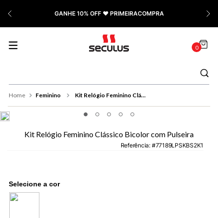
7
º
Cerâmica
GANHE 10% OFF ❤️ PRIMEIRACOMPRA
8
º
Relógio Feminino Rose
9
º
Quadrado
0
10
º
Cronógrafo
Feminino
Kit Relógio Feminino Clássico Bicolor com Pulseira
Kit Relógio Feminino Clássico Bicolor com Pulseira
Referência
:
77189LPSKBS2K1