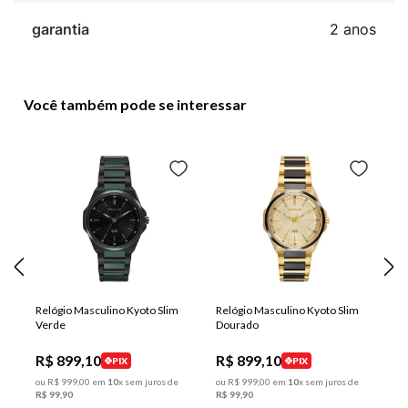
garantia
2 anos
Você também pode se interessar
Relógio Masculino Kyoto Slim
Relógio Masculino Kyoto Slim
Verde
Dourado
R$
899
,
10
R$
899
,
10
PIX
PIX
ou
R$
999
,
00
em
10
x sem juros de
ou
R$
999
,
00
em
10
x sem juros de
R$
99
,
90
R$
99
,
90