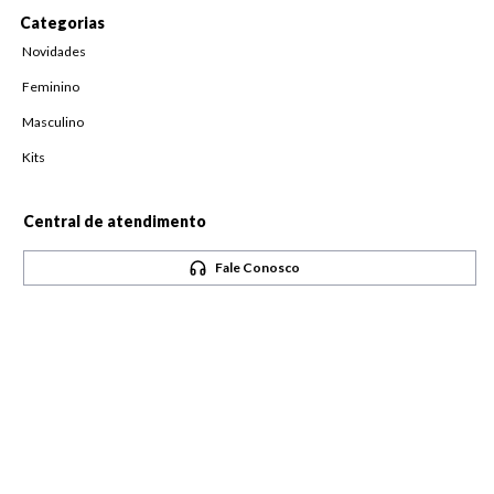
Categorias
Novidades
Feminino
Masculino
Kits
Central de atendimento
Fale Conosco
Horário de atendimento
De Segunda à Sexta,
das 08h às 18h
Pague com