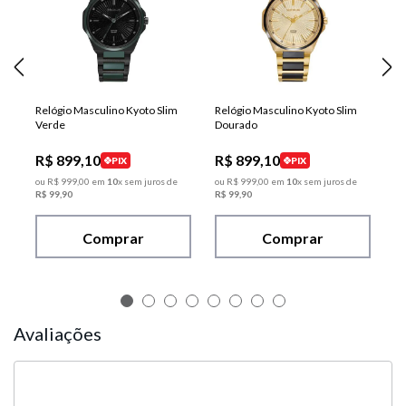
Relógio Masculino Kyoto Slim
Relógio Masculino Kyoto Slim
Verde
Dourado
R$
899
,
10
R$
899
,
10
PIX
PIX
ou
R$
999
,
00
em
10
x sem juros de
ou
R$
999
,
00
em
10
x sem juros de
R$
99
,
90
R$
99
,
90
Comprar
Comprar
Avaliações