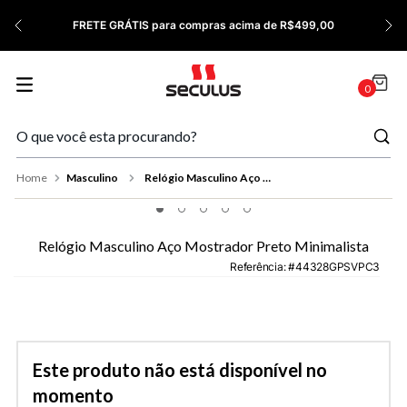
7
º
Relógio Feminino Rose
FRETE GRÁTIS para compras acima de R$499,00
8
º
Cerâmica
9
º
Quadrado
0
10
º
Masculino
Masculino
Relógio Masculino Aço Mostrador Preto Minimalista
Relógio Masculino Aço Mostrador Preto Minimalista
Referência
:
44328GPSVPC3
Este produto não está disponível no
momento