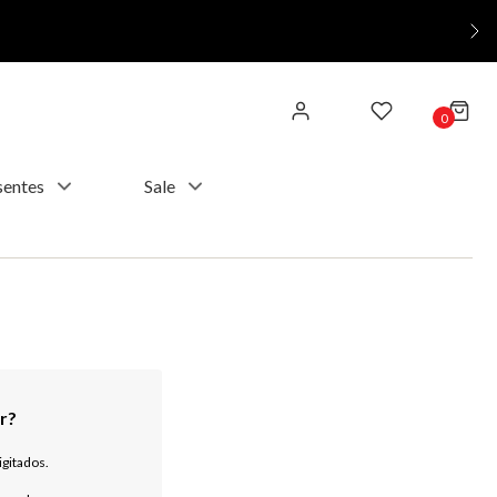
0
sentes
Sale
igitados.