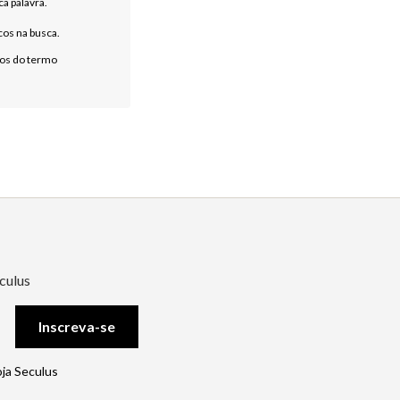
ca palavra.
cos na busca.
mos do termo
culus
Inscreva-se
oja Seculus