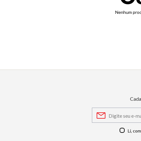
6
º
dourado
7
º
relógio feminino rose
8
º
quadrado
9
º
social
10
º
azul
Cada
Li, co