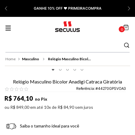
7
º
Relógio Feminino Rose
PAGUE COM PIX | Ganhe 5% OFF
8
º
Quadrado
9
º
Masculino
0
10
º
Cerâmica
Masculino
Relógio Masculino Bicolor Anadigi Catraca Giratória
Relógio Masculino Bicolor Anadigi Catraca Giratória
Referência
:
44270GPSVOA3
R$
764
,
10
no Pix
ou
R$
849
,
00
em até
10
x de
R$
84
,
90
sem juros
Saiba o tamanho ideal para você