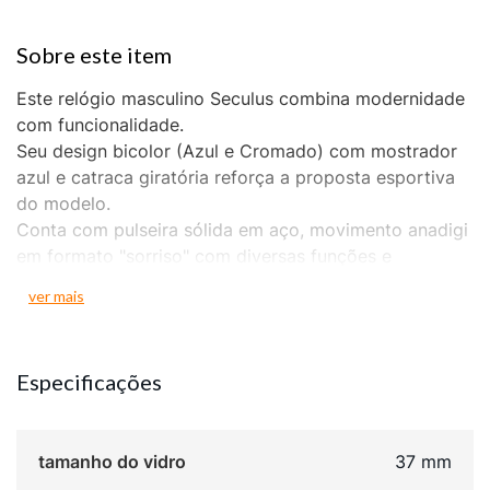
Este relógio masculino Seculus combina modernidade
com funcionalidade.
Seu design bicolor (Azul e Cromado) com mostrador
azul e catraca giratória reforça a proposta esportiva
do modelo.
Conta com pulseira sólida em aço, movimento anadigi
em formato "sorriso" com diversas funções e
resistência à água de 15 ATM.
ver mais
A caixa de 48mm completa o visual arrojado para
homens que valorizam desempenho e estilo marcante.
Especificações
tamanho do vidro
37 mm