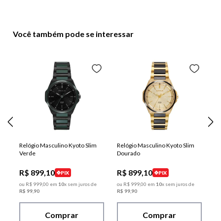
Você também pode se interessar
Relógio Masculino Kyoto Slim
Relógio Masculino Kyoto Slim
Verde
Dourado
R$
899
,
10
R$
899
,
10
PIX
PIX
ou
R$
999
,
00
em
10
x sem juros de
ou
R$
999
,
00
em
10
x sem juros de
R$
99
,
90
R$
99
,
90
Comprar
Comprar