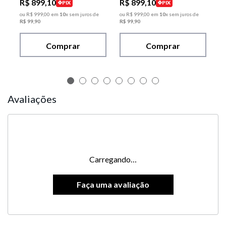
R$
899
,
10
R$
899
,
10
PIX
PIX
ou
R$
999
,
00
em
10
x sem juros de
ou
R$
999
,
00
em
10
x sem juros de
R$
99
,
90
R$
99
,
90
Comprar
Comprar
Avaliações
Carregando…