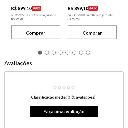
R$
899
,
10
R$
899
,
10
PIX
PIX
ou
R$
999
,
00
em
10
x sem juros de
ou
R$
999
,
00
em
10
x sem juros de
R$
99
,
90
R$
99
,
90
Comprar
Comprar
Avaliações
Classificação média: 0
(0 avaliações)