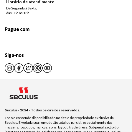
Horário de atendimento
De Segunda à Sexta,
das 08h às 18h
Pague com
Siga-nos
Seculus - 2024 - Todos os direitos reservados.
Todo o conteúdo disponibilizado no site é de propriedade exclusiva da
Seculus. É vedada sua reprodução total ou parcial, especialmente das
imagens, logotipos, marcas, sons, layout, trade dress. Sob penalização do
infrator nos termos da legislação em vigor. CNPJ: 34.516.088/0001-00 | Av.