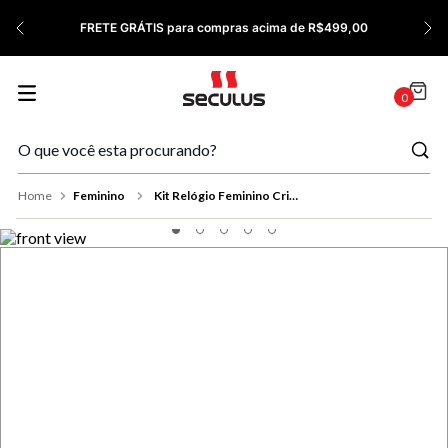
7
º
Relógio Feminino Rose
FRETE GRÁTIS para compras acima de R$499,00
8
º
Quadrado
9
º
Masculino
0
10
º
Cerâmica
Feminino
Kit Relógio Feminino Cristais Dourado Com Pulseira Coração