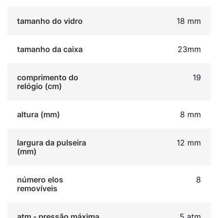
tamanho do vidro
18 mm
tamanho da caixa
23mm
comprimento do
19
relógio (cm)
altura (mm)
8 mm
largura da pulseira
12 mm
(mm)
número elos
8
removíveis
atm - pressão máxima
5 atm