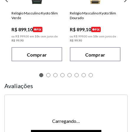
Relógio Masculino Kyoto Slim
Relógio Masculino Kyoto Slim
Verde
Dourado
R$
899
,
10
R$
899
,
10
PIX
PIX
ou
R$
999
,
00
em
10
x sem juros de
ou
R$
999
,
00
em
10
x sem juros de
R$
99
,
90
R$
99
,
90
Comprar
Comprar
Avaliações
Carregando…