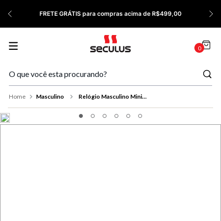
7
º
Cerâmica
FRETE GRÁTIS para compras acima de R$499,00
8
º
Relógio Feminino Rose
9
º
Quadrado
0
10
º
Cronógrafo
Masculino
Relógio Masculino Minimalista Couro Dourado